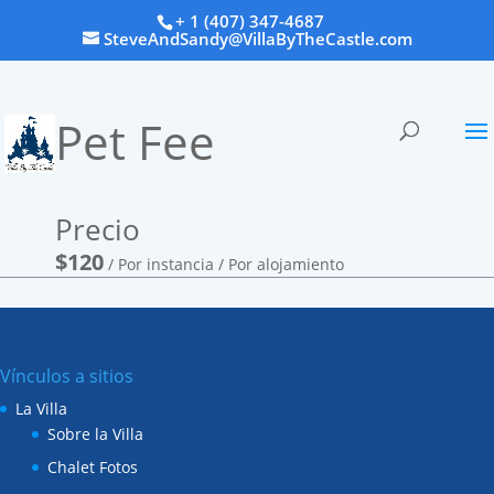
+ 1 (407) 347-4687
SteveAndSandy@VillaByTheCastle.com
Pet Fee
Precio
$
120
/ Por instancia / Por alojamiento
Vínculos a sitios
La Villa
Sobre la Villa
Chalet Fotos