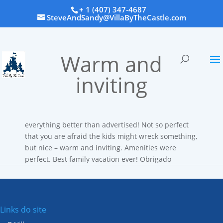
+ 1 (407) 347-4687
SteveAndSandy@VillaByTheCastle.com
Warm and
inviting
everything better than advertised
!
Not so perfect
that you are afraid the kids might wreck something
,
but nice
–
warm and inviting
.
Amenities were
perfect
.
Best family vacation ever
! Obrigado
Links do site